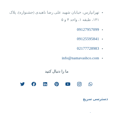
تهرانپارس، خیابان شهید علی رضا ناهیدی (جشنواره)، پلاک
۱۴۱، طبقه ۱، واحد ۴‌ و‌ ۵
09127957099
09125595841
02177728983
info@namavashco.com
ما را دنبال کنید
دسترسی سریع