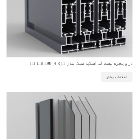
در و پنجره لیفت اند اسلاید سبک مدل TH Lift 198 [4 R].1
اطلاعات بیشتر