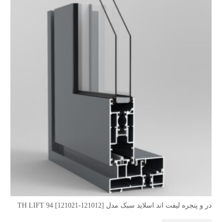
در و پنجره لیفت اند اسلاید سبک مدل TH LIFT 94 [121021-121012]