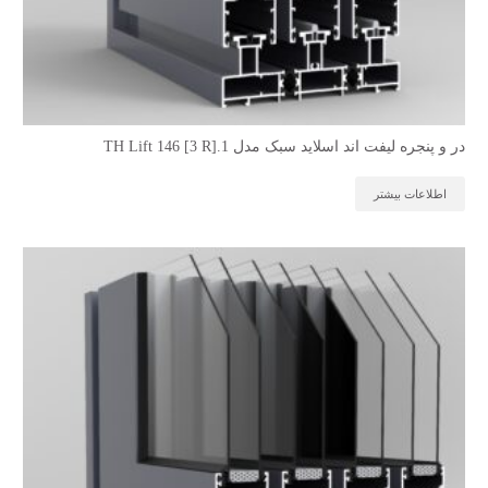
در و پنجره لیفت اند اسلاید سبک مدل TH Lift 146 [3 R].1
اطلاعات بیشتر